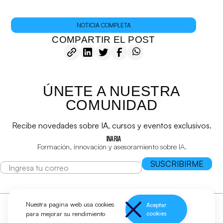
NOTICIA COMPLETA
COMPARTIR EL POST
ÚNETE A NUESTRA
COMUNIDAD
Recibe novedades sobre IA, cursos y eventos exclusivos.
INARIA
Formación, innovación y asesoramiento sobre IA.
Nuestra pagina web usa cookies
Aceptar
para mejorar su rendimiento
cookies
Condiciones de servicio
Política de Privacidad